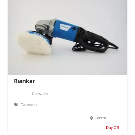
Riankar
Carwash
Carwash
Centrum-Zuid 3078, 3530 Houthalen-Helchteren
Day Off