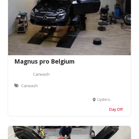
Magnus pro Belgium
Carwash
Carwash
Lijsterstraat 14/1, 3530 Houthalen-Helchteren
Day Off