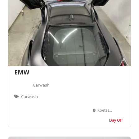
EMW
Carwash
Carwash
Koetsstraat 16/3, 3530 Houthalen-Helchteren
Day Off