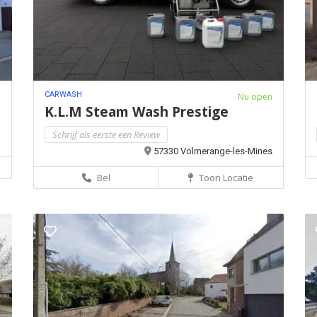
CARWASH
n
Nu open
K.L.M Steam Wash Prestige
Schrijf als eerste een Review
m
57330 Volmerange-les-Mines
Bel
Toon Locatie