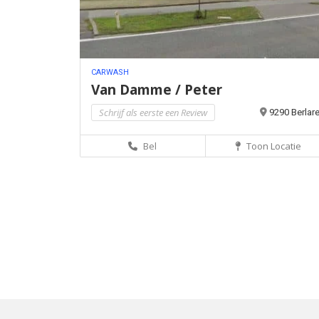
CARWASH
Van Damme / Peter
Schrijf als eerste een Review
9290 Berlar
Bel
Toon Locatie