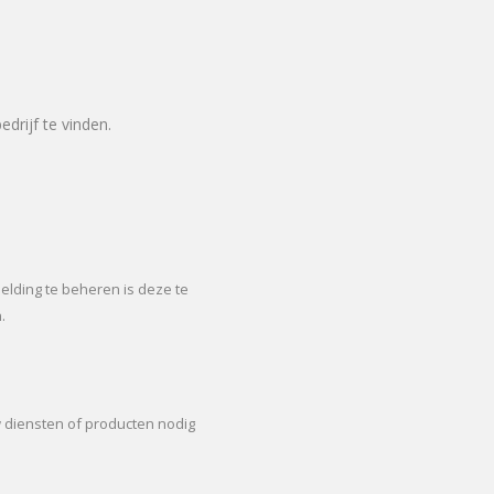
drijf te vinden.
lding te beheren is deze te
.
w diensten of producten nodig