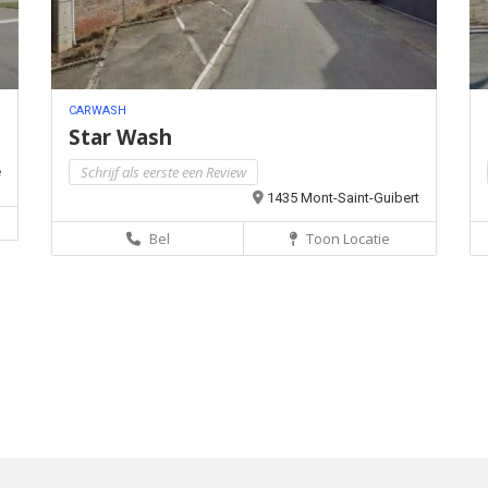
CARWASH
Star Wash
Schrijf als eerste een Review
e
1435 Mont-Saint-Guibert
Bel
Toon Locatie