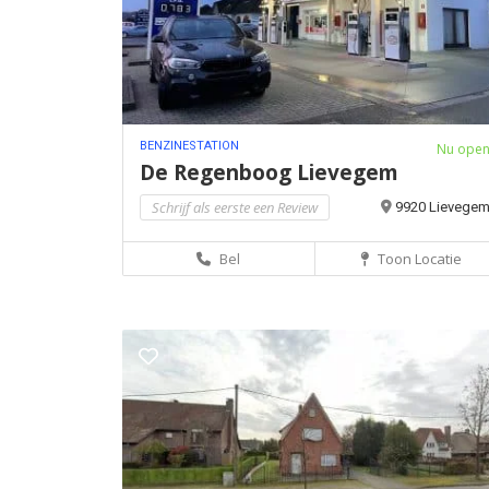
BENZINESTATION
Nu ope
De Regenboog Lievegem
Schrijf als eerste een Review
9920 Lievege
Bel
Toon Locatie