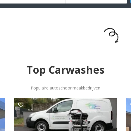
Geen idee wat te zoeken? We maken het je
gemakkelijk met onze selectie.
Top Carwashes
Populaire autoschoonmaakbedrijven