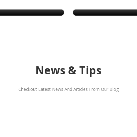
3360 Leuven
8800 Roeselare
News & Tips
Checkout Latest News And Articles From Our Blog