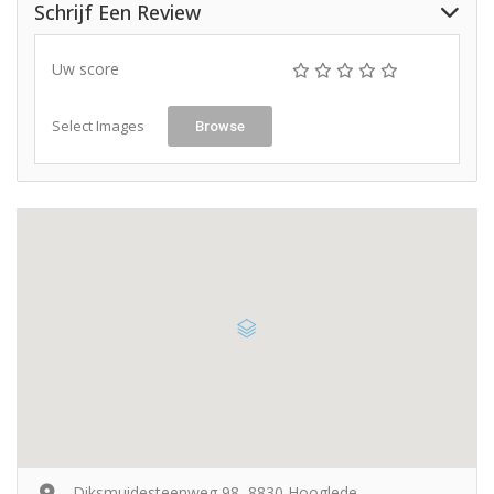
Schrijf Een Review
Uw score
Select Images
Browse
Diksmuidesteenweg 98, 8830 Hooglede