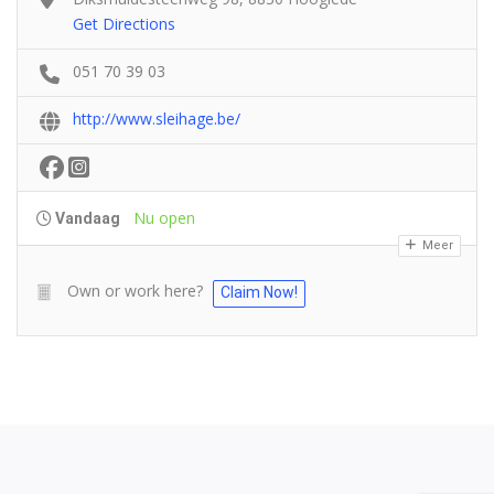
Get Directions
051 70 39 03
http://www.sleihage.be/
Nu open
Vandaag
Meer
Own or work here?
Claim Now!