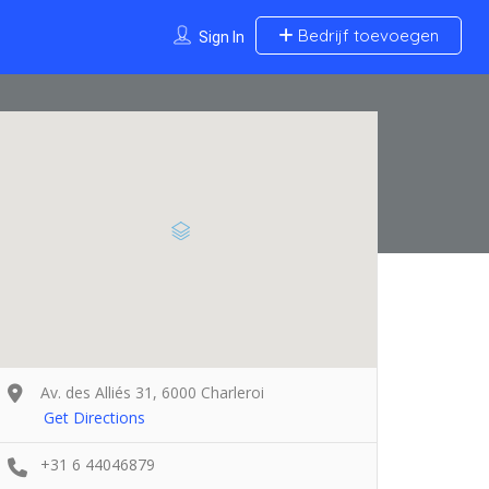
Bedrijf toevoegen
Sign In
Av. des Alliés 31, 6000 Charleroi
Get Directions
+31 6 44046879