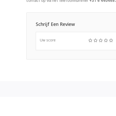
contact op via het telefoonnummer
+31 6 440468
Schrijf Een Review
Uw score