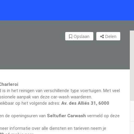
Opslaan
Delen
Charleroi
 is in het reinigen van verschillende type voertuigen. Met veel
ofessionele aanpak van deze car-wash waarderen.
reikbaar op het volgende adres:
Av. des Alliés 31, 6000
even de openingsuren van
Seltufier Carwash
vermeld op deze
er informatie over alle diensten en tarieven neem je