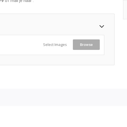
79
of mail je naar
.
Select Images
Browse