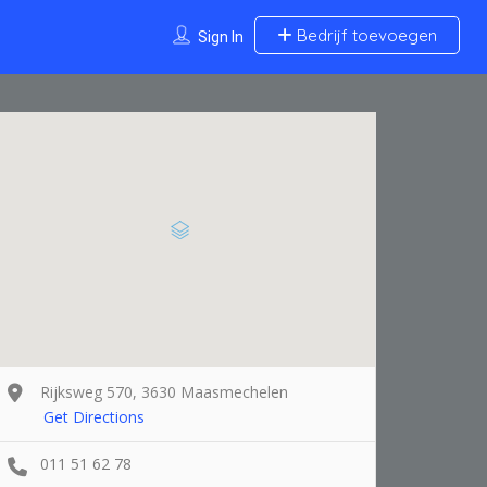
Bedrijf toevoegen
Sign In
Rijksweg 570, 3630 Maasmechelen
Get Directions
011 51 62 78