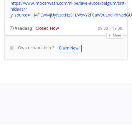
https://www.imocarwash.com/nl-be/lave-autos/belgium/sint-
niklaas/?
y_source=1_MTEwMjUyNzctNzE1LWxvY2F0aW9uLndlYnNpdG
Closed Now
09:30 - 19:00
Vandaag
Meer
Own or work here?
Claim Now!