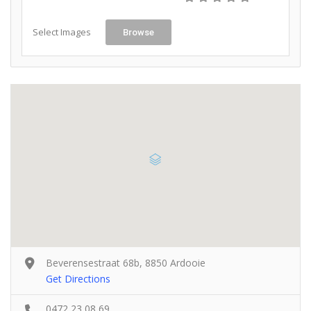
Select Images
Browse
Beverensestraat 68b, 8850 Ardooie
Get Directions
0472 23 08 69