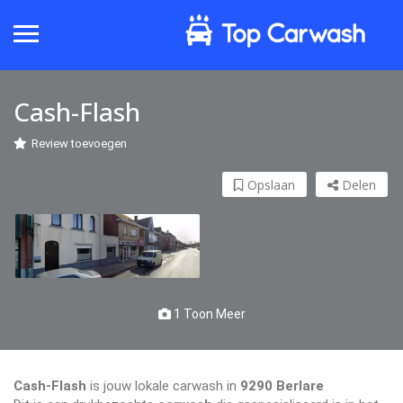
Cash-Flash
Review toevoegen
Opslaan
Delen
1 Toon Meer
Cash-Flash
is jouw lokale carwash in
9290 Berlare