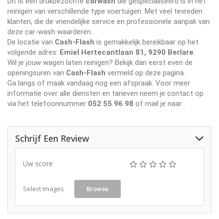
Dit is een drukbezochte
carwash
die gespecialiseerd is in het
reinigen van verschillende type voertuigen. Met veel tevreden
klanten, die de vriendelijke service en professionele aanpak van
deze car-wash waarderen.
De locatie van
Cash-Flash
is gemakkelijk bereikbaar op het
volgende adres:
Emiel Hertecantlaan 81, 9290 Berlare
.
Wil je jouw wagen laten reinigen? Bekijk dan eerst even de
openingsuren van
Cash-Flash
vermeld op deze pagina.
Ga langs of maak vandaag nog een afspraak. Voor meer
informatie over alle diensten en tarieven neem je contact op
via het telefoonnummer
052 55 96 98
of mail je naar
.
Schrijf Een Review
Uw score
Select Images
Browse