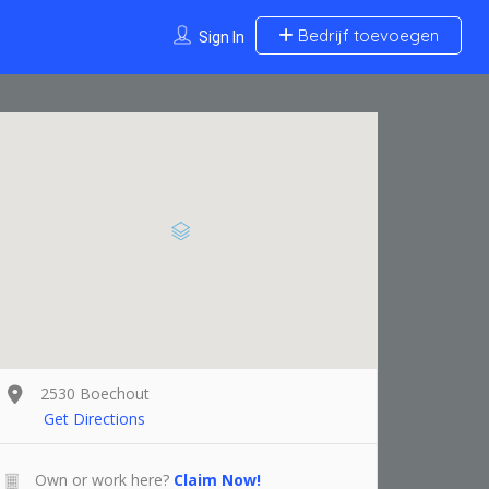
Bedrijf toevoegen
Sign In
2530 Boechout
Get Directions
Own or work here?
Claim Now!