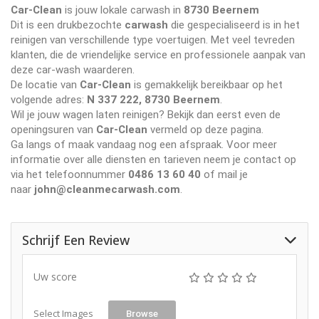
Car-Clean
is jouw lokale carwash in
8730 Beernem
Dit is een drukbezochte
carwash
die gespecialiseerd is in het
reinigen van verschillende type voertuigen. Met veel tevreden
klanten, die de vriendelijke service en professionele aanpak van
deze car-wash waarderen.
De locatie van
Car-Clean
is gemakkelijk bereikbaar op het
volgende adres:
N 337 222, 8730 Beernem
.
Wil je jouw wagen laten reinigen? Bekijk dan eerst even de
openingsuren van
Car-Clean
vermeld op deze pagina.
Ga langs of maak vandaag nog een afspraak. Voor meer
informatie over alle diensten en tarieven neem je contact op
via het telefoonnummer
0486 13 60 40
of mail je
naar
john@cleanmecarwash.com
.
Schrijf Een Review
Uw score
Select Images
Browse