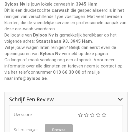
Byloos Nv
is jouw lokale carwash in
3945 Ham
Dit is een drukbezochte
carwash
die gespecialiseerd is in het
reinigen van verschillende type voertuigen. Met veel tevreden
klanten, die de vriendelijke service en professionele aanpak van
deze car-wash waarderen.
De locatie van
Byloos Nv
is gemakkelijk bereikbaar op het
volgende adres:
Staatsbaan 93, 3945 Ham
.
Wil je jouw wagen laten reinigen? Bekijk dan eerst even de
openingsuren van
Byloos Nv
vermeld op deze pagina.
Ga langs of maak vandaag nog een afspraak. Voor meer
informatie over alle diensten en tarieven neem je contact op
via het telefoonnummer
013 66 30 80
of mail je
naar
info@byloos.be
.
Schrijf Een Review
Uw score
Select Images
Browse