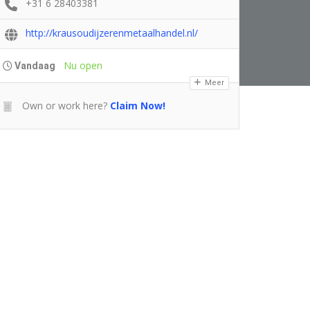
+31 6 28403381
http://krausoudijzerenmetaalhandel.nl/
Nu open
Vandaag
Meer
Own or work here?
Claim Now!